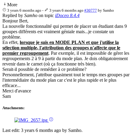
More
3 years 6 months ago
-
3 years 6 months ago
#30777
by
Samho
Replied by
Samho
on topic
iDoceo 8.4.4
Bonjour Bert,
La nouvelle fonctionnalité qui permet de placer un étudiant dans 9
groupes différents est vraiment géniale mais...je constate un
problème.
En effet,
lorsque je suis en MODE PLAN et que j'utilise la
sélection multiple, l'attribution des groupes n'affecte que le
premier regroupement
. Par exemple, il est impossible de gérer les
regroupements 2 à 9 à partir du mode plan. Je dois obligatoirement
revenir dans le carnet (où ça fonctionne très bien).
Serait-il possible de remédier à ce problème?
Personnellement, j'attribue quasiment tout le temps mes groupes par
l'intermédiaire du mode plan car c'est le plus rapide et le plus
efficace...
Merci d'avance
Sam
Attachments:
Last edit: 3 years 6 months ago by
Samho
.