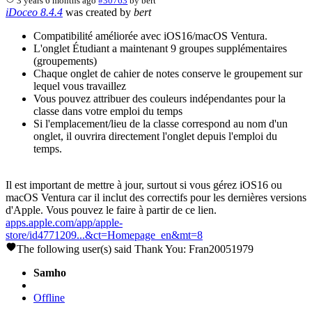
3 years 6 months ago
#30763
by
bert
iDoceo 8.4.4
was created by
bert
Compatibilité améliorée avec iOS16/macOS Ventura.
L'onglet Étudiant a maintenant 9 groupes supplémentaires
(groupements)
Chaque onglet de cahier de notes conserve le groupement sur
lequel vous travaillez
Vous pouvez attribuer des couleurs indépendantes pour la
classe dans votre emploi du temps
Si l'emplacement/lieu de la classe correspond au nom d'un
onglet, il ouvrira directement l'onglet depuis l'emploi du
temps.
Il est important de mettre à jour, surtout si vous gérez iOS16 ou
macOS Ventura car il inclut des correctifs pour les dernières versions
d'Apple. Vous pouvez le faire à partir de ce lien.
apps.apple.com/app/apple-
store/id4771209...&ct=Homepage_en&mt=8
The following user(s) said Thank You:
Fran20051979
Samho
Offline