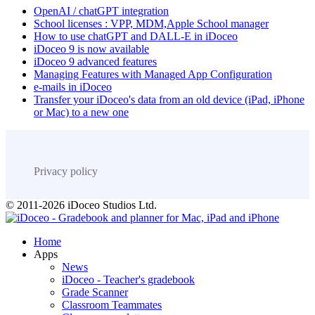
OpenAI / chatGPT integration
School licenses : VPP, MDM,Apple School manager
How to use chatGPT and DALL-E in iDoceo
iDoceo 9 is now available
iDoceo 9 advanced features
Managing Features with Managed App Configuration
e-mails in iDoceo
Transfer your iDoceo's data from an old device (iPad, iPhone
or Mac) to a new one
Privacy policy
© 2011-2026 iDoceo Studios Ltd.
Home
Apps
News
iDoceo - Teacher's gradebook
Grade Scanner
Classroom Teammates