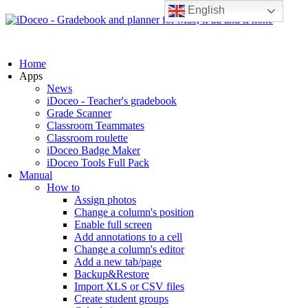
English
Home
Apps
News
iDoceo - Teacher's gradebook
Grade Scanner
Classroom Teammates
Classroom roulette
iDoceo Badge Maker
iDoceo Tools Full Pack
Manual
How to
Assign photos
Change a column's position
Enable full screen
Add annotations to a cell
Change a column's editor
Add a new tab/page
Backup&Restore
Import XLS or CSV files
Create student groups